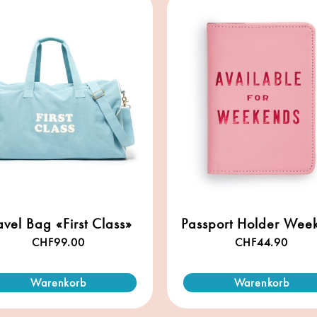
avel Bag «First Class»
Passport Holder Wee
CHF
99.00
CHF
44.90
Warenkorb
Warenkorb