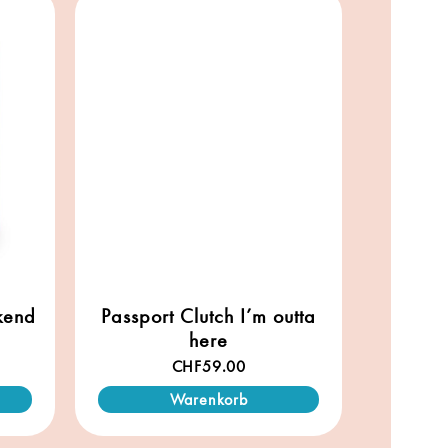
kend
Passport Clutch I’m outta
here
CHF
59.00
Warenkorb