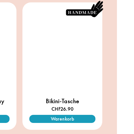
ay
Bikini-Tasche
CHF
26.90
Warenkorb