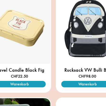
avel Candle Black Fig
Rucksack VW Bulli 
CHF
22.50
CHF
98.00
Warenkorb
Warenkorb