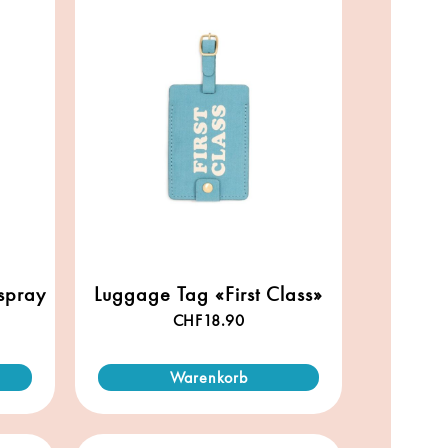
spray
Luggage Tag «First Class»
CHF
18.90
Warenkorb