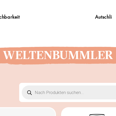
chbarkeit
Autschli
WELTENBUMMLER
Products
search