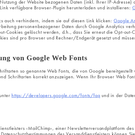
 Nutzung der Website bezogenen Daten (inkl. Ihrer IP-Adresse) 
ink verfügbare Browser-Plugin herunterladen und installieren:
G
 auch verhindern, indem sie auf diesen Link klicken:
Google An
arbeitung personenbezogener Daten durch Google Analytics verhi
ut-Cookies gelöscht werden, d.h., dass Sie erneut die Opt-out-
kies sind pro Browser und Rechner/Endgerät gesetzt und müsse
zung von Google Web Fonts
hriftarten so genannte Web Fonts, die von Google bereitgestellt 
nd Schriftarten korrekt anzuzeigen. Wenn Ihr Browser Web Fonts 
 unter
https://developers.google.com/fonts/faq
und in der Date
dienstleisters ‹MailChimp›, einer Newsletterversandplattform d
Datenschutzbestimmungen des Versanddienstleisters können Si