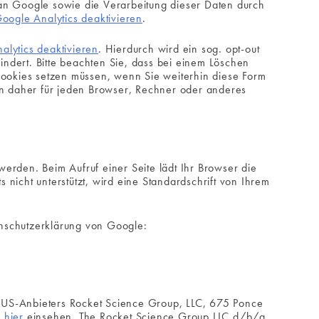
an Google sowie die Verarbeitung dieser Daten durch
oogle Analytics deaktivieren
.
alytics deaktivieren
. Hierdurch wird ein sog. opt-out
ndert. Bitte beachten Sie, dass bei einem Löschen
Cookies setzen müssen, wenn Sie weiterhin diese Form
n daher für jeden Browser, Rechner oder anderes
werden. Beim Aufruf einer Seite lädt Ihr Browser die
nicht unterstützt, wird eine Standardschrift von Ihrem
nschutzerklärung von Google:
es US-Anbieters Rocket Science Group, LLC, 675 Ponce
e
hier
einsehen. The Rocket Science Group LLC d/b/a