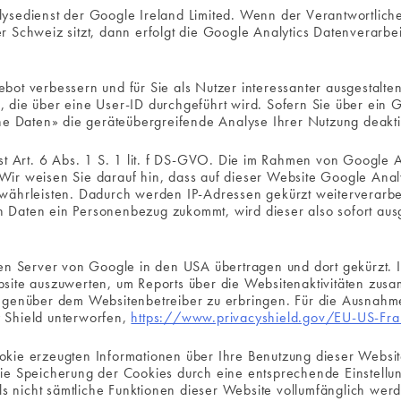
ysedienst der Google Ireland Limited. Wenn der Verantwortliche
r Schweiz sitzt, dann erfolgt die Google Analytics Datenverarb
bot verbessern und für Sie als Nutzer interessanter ausgestalt
 die über eine User-ID durchgeführt wird. Sofern Sie über ein 
he Daten» die geräteübergreifende Analyse Ihrer Nutzung deakti
st Art. 6 Abs. 1 S. 1 lit. f DS-GVO. Die im Rahmen von Google A
ir weisen Sie darauf hin, dass auf dieser Website Google Anal
währleisten. Dadurch werden IP-Adressen gekürzt weiterverarbe
 Daten ein Personenbezug zukommt, wird dieser also sofort au
nen Server von Google in den USA übertragen und dort gekürzt. 
site auszuwerten, um Reports über die Websitenaktivitäten zus
gegenüber dem Websitenbetreiber zu erbringen. Für die Ausnah
 Shield unterworfen,
https://www.privacyshield.gov/EU-US-Fr
kie erzeugten Informationen über Ihre Benutzung dieser Websi
ie Speicherung der Cookies durch eine entsprechende Einstellun
lls nicht sämtliche Funktionen dieser Website vollumfänglich we