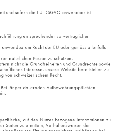
weit und sofern die EU-DSGVO anwendbar ist –
urchführung entsprechender vorvertraglicher
alls anwendbarem Recht der EU oder gemäss allenfalls
ren natürlichen Person zu schützen.
sofern nicht die Grundfreiheiten und Grundrechte sowie
chaftliches Interesse, unsere Website bereitstellen zu
ung von schweizerischem Recht.
t. Bei länger dauernden Aufbewahrungspflichten
ein.
pezifische, auf den Nutzer bezogene Informationen zu
r Seiten zu ermitteln, Verhaltensweisen der
e einer Browser-Sitzung gespeichert und können bei