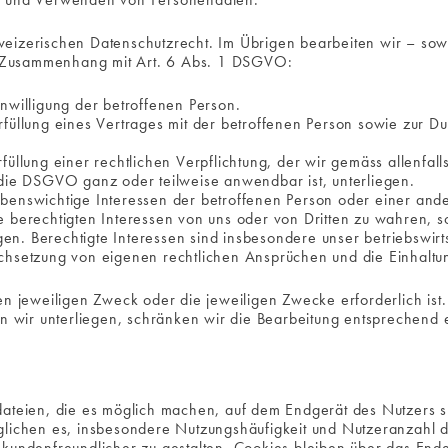
weizerischen Datenschutzrecht. Im Übrigen bearbeiten wir – so
 Zusammenhang mit Art. 6 Abs. 1 DSGVO:
inwilligung der betroffenen Person.
Erfüllung eines Vertrages mit der betroffenen Person sowie zur D
Erfüllung einer rechtlichen Verpflichtung, der wir gemäss allenf
ie DSGVO ganz oder teilweise anwendbar ist, unterliegen.
ebenswichtige Interessen der betroffenen Person oder einer ande
ie berechtigten Interessen von uns oder von Dritten zu wahren, 
n. Berechtigte Interessen sind insbesondere unser betriebswirts
urchsetzung von eigenen rechtlichen Ansprüchen und die Einhalt
en jeweiligen Zweck oder die jeweiligen Zwecke erforderlich is
en wir unterliegen, schränken wir die Bearbeitung entsprechend 
dateien, die es möglich machen, auf dem Endgerät des Nutzers s
lichen es, insbesondere Nutzungshäufigkeit und Nutzeranzahl de
 kundenfreundlicher zu gestalten. Cookies bleiben über das End