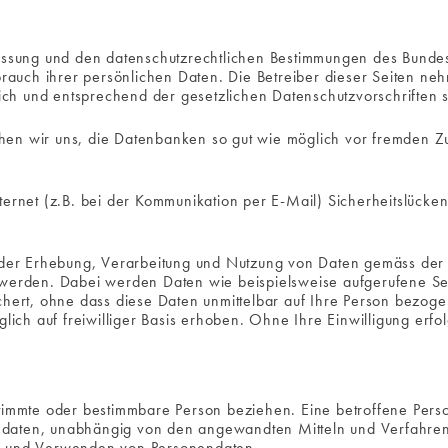
fassung und den datenschutzrechtlichen Bestimmungen des Bunde
brauch ihrer persönlichen Daten. Die Betreiber dieser Seiten ne
h und entsprechend der gesetzlichen Datenschutzvorschriften s
en wir uns, die Datenbanken so gut wie möglich vor fremden Zug
ternet (z.B. bei der Kommunikation per E-Mail) Sicherheitslücke
t der Erhebung, Verarbeitung und Nutzung von Daten gemäss de
t werden. Dabei werden Daten wie beispielsweise aufgerufene 
ichert, ohne dass diese Daten unmittelbar auf Ihre Person bez
h auf freiwilliger Basis erhoben. Ohne Ihre Einwilligung erfol
timmte oder bestimmbare Person beziehen. Eine betroffene Perso
ndaten, unabhängig von den angewandten Mitteln und Verfahre
en und Verwenden von Personendaten.