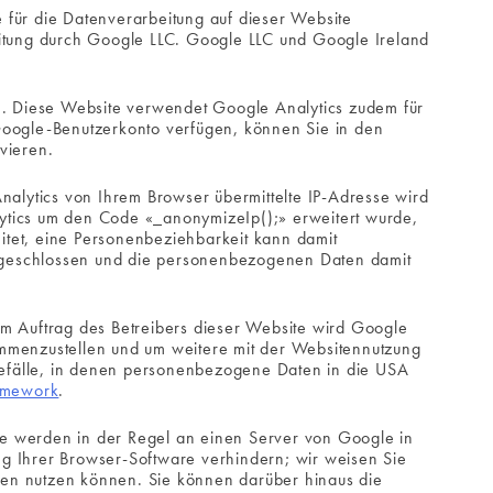
 für die Datenverarbeitung auf dieser Website
eitung durch Google LLC. Google LLC und Google Ireland
en. Diese Website verwendet Google Analytics zudem für
Google-Benutzerkonto verfügen, können Sie in den
vieren.
nalytics von Ihrem Browser übermittelte IP-Adresse wird
ytics um den Code «_anonymizeIp();» erweitert wurde,
itet, eine Personenbeziehbarkeit kann damit
sgeschlossen und die personenbezogenen Daten damit
Im Auftrag des Betreibers dieser Website wird Google
ammenzustellen und um weitere mit der Websitennutzung
mefälle, in denen personenbezogene Daten in die USA
amework
.
te werden in der Regel an einen Server von Google in
g Ihrer Browser-Software verhindern; wir weisen Sie
rden nutzen können. Sie können darüber hinaus die