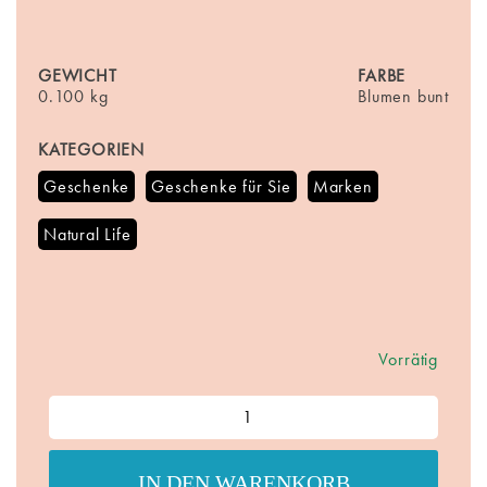
GEWICHT
FARBE
0.100 kg
Blumen bunt
KATEGORIEN
Geschenke
Geschenke für Sie
Marken
Natural Life
Vorrätig
Journal
Achtsames
Leben
Menge
IN DEN WARENKORB