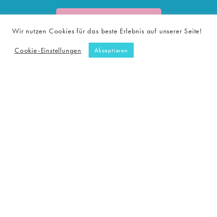
Anmelden
Wir nutzen Cookies für das beste Erlebnis auf unserer Seite!
Cookie-Einstellungen
Akzeptieren
OFFEN
Onlineshop
24/7
KONTAKT